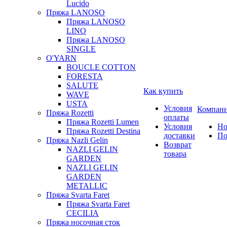
Lucido
Пряжа LANOSO
Пряжа LANOSO
LINO
Пряжа LANOSO
SINGLE
O'YARN
BOUCLE COTTON
FORESTA
SALUTE
Как купить
WAVE
USTA
Условия
Компан
Пряжа Rozetti
оплаты
Пряжа Rozetti Lumen
Условия
Но
Пряжа Rozetti Destina
доставки
По
Пряжа Nazli Gelin
Возврат
NAZLI GELIN
товара
GARDEN
NAZLI GELIN
GARDEN
METALLIC
Пряжа Svarta Faret
Пряжа Svarta Faret
CECILIA
Пряжа носочная сток