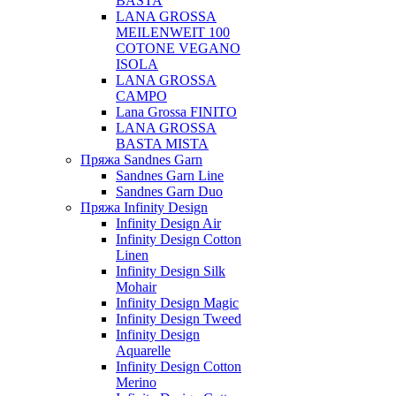
BASTA
LANA GROSSA
MEILENWEIT 100
COTONE VEGANO
ISOLA
LANA GROSSA
CAMPO
Lana Grossa FINITO
LANA GROSSA
BASTA MISTA
Пряжа Sandnes Garn
Sandnes Garn Line
Sandnes Garn Duo
Пряжа Infinity Design
Infinity Design Air
Infinity Design Cotton
Linen
Infinity Design Silk
Mohair
Infinity Design Magic
Infinity Design Tweed
Infinity Design
Aquarelle
Infinity Design Cotton
Merino