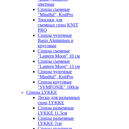
цветные
Спицы съемные
"Mindful", KnitPro
Тросики для
съемных спиц KNIT
PRO
Спицы чулочные
Basix Aluminium и
круговые
Спицы съемные
"Lantern Moon" 10 см
Спицы съемные
"Lantern Moon" 13 см
Спицы чулочные
"Mindful", KnitPro
Спицы круговые
"SYMFONIE" 100см
Спицы LYKKE
Лески для разъемных
спиц LYKKE
Спицы разъемные
LYKKE 11.5см
Спицы разъемные
LYKKE 7см
Спицы чулочные