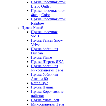
Пряжа носочная сток
Bravo Outlet
Пряжа носочная сток
4fadig Color
Пряжа носочная сток
Rainbow
Пряжа Китай
Пряжа носочная
SMB
Пряжа Fansen Snow
Velvet
Пряжа бобинная
Duncan
Пряжа Flame
Пряжа Шерсть ЯКА
Пряжа бобинная
микропайетки 3 мм
Пряжа бобинная
Ангора 80
Raffia Ispie
Пряжа Hanma
Пряжа Королевские
пайетки
Пряжа Yunfei лён
Микропайетки 3 мм