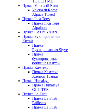
TOUCH ME
Пряжа Valeria di Roma
Valeria di Roma
Alpaca Tweed
Пряжа Inca Tops
Пряжа Inca Tops
Alpaloop
Пряжа LADY YARN
Пряжа Буклированная
Китай
Пряжа
Буклированная Siyve
Пряжа
буклированная
бобинная Китай
Пряжа Камтекс
Пряжа Камтекс
Хлопок Травка
Пряжа Himalaya
Пряжа Himalaya
GLITTER
Пряжа La Filati
Пряжа La Filati
Paillettes
Пряжа La Filati