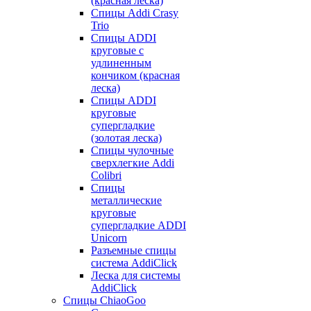
(красная леска)
Спицы Addi Crasy
Trio
Спицы ADDI
круговые с
удлиненным
кончиком (красная
леска)
Спицы ADDI
круговые
супергладкие
(золотая леска)
Спицы чулочные
сверхлегкие Addi
Colibri
Спицы
металлические
круговые
супергладкие ADDI
Unicorn
Разъемные спицы
система AddiClick
Леска для системы
AddiClick
Спицы ChiaoGoo