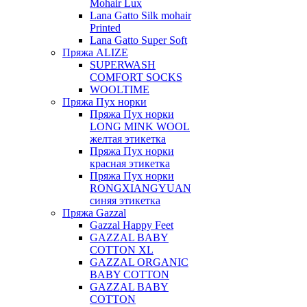
Mohair Lux
Lana Gatto Silk mohair
Printed
Lana Gatto Super Soft
Пряжа ALIZE
SUPERWASH
COMFORT SOCKS
WOOLTIME
Пряжа Пух норки
Пряжа Пух норки
LONG MINK WOOL
желтая этикетка
Пряжа Пух норки
красная этикетка
Пряжа Пух норки
RONGXIANGYUAN
синяя этикетка
Пряжа Gazzal
Gazzal Happy Feet
GAZZAL BABY
COTTON XL
GAZZAL ORGANIC
BABY COTTON
GAZZAL BABY
COTTON