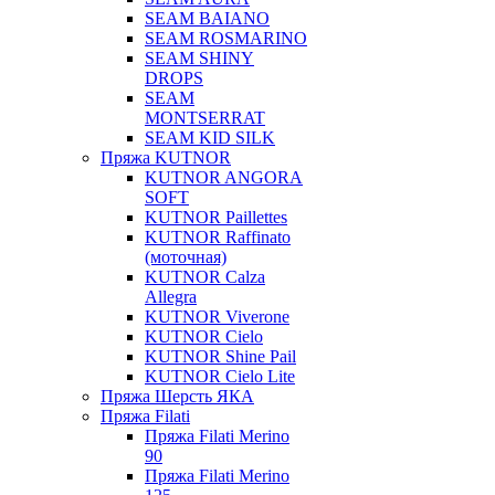
SEAM BAIANO
SEAM ROSMARINO
SEAM SHINY
DROPS
SEAM
MONTSERRAT
SEAM KID SILK
Пряжа KUTNOR
KUTNOR ANGORA
SOFT
KUTNOR Paillettes
KUTNOR Raffinato
(моточная)
KUTNOR Calza
Allegra
KUTNOR Viverone
KUTNOR Cielo
KUTNOR Shine Pail
KUTNOR Cielo Lite
Пряжа Шерсть ЯКА
Пряжа Filati
Пряжа Filati Merino
90
Пряжа Filati Merino