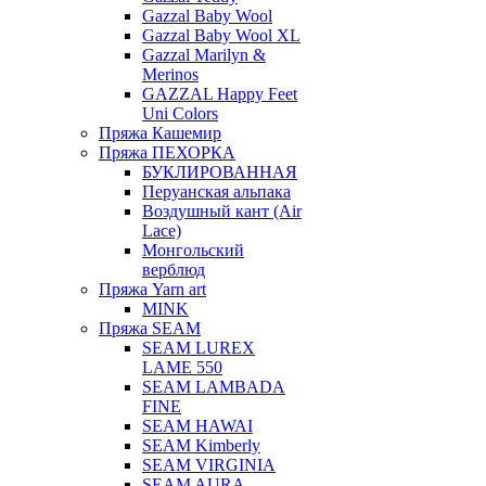
Gazzal Baby Wool
Gazzal Baby Wool XL
Gazzal Marilyn &
Merinos
GAZZAL Happy Feet
Uni Colors
Пряжа Кашемир
Пряжа ПЕХОРКА
БУКЛИРОВАННАЯ
Перуанская альпака
Воздушный кант (Air
Lace)
Монгольский
верблюд
Пряжа Yarn art
MINK
Пряжа SEAM
SEAM LUREX
LAME 550
SEAM LAMBADA
FINE
SEAM HAWAI
SEAM Kimberly
SEAM VIRGINIA
SEAM AURA