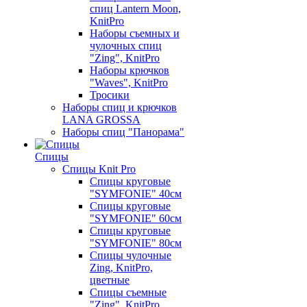
спиц Lantern Moon,
KnitPro
Наборы съемных и
чулочных спиц
"Zing", KnitPro
Наборы крючков
"Waves", KnitPro
Тросики
Наборы спиц и крючков
LANA GROSSA
Наборы спиц "Панорама"
Спицы
Спицы Knit Pro
Спицы круговые
"SYMFONIE" 40см
Спицы круговые
"SYMFONIE" 60см
Спицы круговые
"SYMFONIE" 80см
Спицы чулочные
Zing, KnitPro,
цветные
Спицы съемные
"Zing", KnitPro,