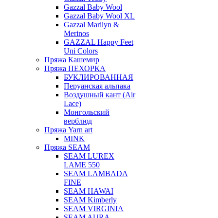
Gazzal Baby Wool
Gazzal Baby Wool XL
Gazzal Marilyn &
Merinos
GAZZAL Happy Feet
Uni Colors
Пряжа Кашемир
Пряжа ПЕХОРКА
БУКЛИРОВАННАЯ
Перуанская альпака
Воздушный кант (Air
Lace)
Монгольский
верблюд
Пряжа Yarn art
MINK
Пряжа SEAM
SEAM LUREX
LAME 550
SEAM LAMBADA
FINE
SEAM HAWAI
SEAM Kimberly
SEAM VIRGINIA
SEAM AURA