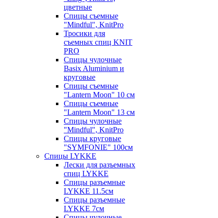
цветные
Спицы съемные
"Mindful", KnitPro
Тросики для
съемных спиц KNIT
PRO
Спицы чулочные
Basix Aluminium и
круговые
Спицы съемные
"Lantern Moon" 10 см
Спицы съемные
"Lantern Moon" 13 см
Спицы чулочные
"Mindful", KnitPro
Спицы круговые
"SYMFONIE" 100см
Спицы LYKKE
Лески для разъемных
спиц LYKKE
Спицы разъемные
LYKKE 11.5см
Спицы разъемные
LYKKE 7см
Спицы чулочные