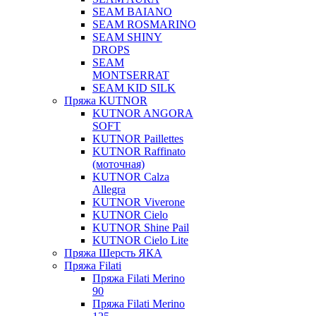
SEAM BAIANO
SEAM ROSMARINO
SEAM SHINY
DROPS
SEAM
MONTSERRAT
SEAM KID SILK
Пряжа KUTNOR
KUTNOR ANGORA
SOFT
KUTNOR Paillettes
KUTNOR Raffinato
(моточная)
KUTNOR Calza
Allegra
KUTNOR Viverone
KUTNOR Cielo
KUTNOR Shine Pail
KUTNOR Cielo Lite
Пряжа Шерсть ЯКА
Пряжа Filati
Пряжа Filati Merino
90
Пряжа Filati Merino