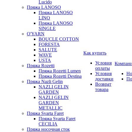
Lucido
Пряжа LANOSO
Пряжа LANOSO
LINO
Пряжа LANOSO
SINGLE
O'YARN
BOUCLE COTTON
FORESTA
SALUTE
Как купить
WAVE
USTA
Условия
Компан
Пряжа Rozetti
оплаты
Пряжа Rozetti Lumen
Условия
Но
Пряжа Rozetti Destina
доставки
По
Пряжа Nazli Gelin
Возврат
NAZLI GELIN
товара
GARDEN
NAZLI GELIN
GARDEN
METALLIC
Пряжа Svarta Faret
Пряжа Svarta Faret
CECILIA
Пряжа носочная сток