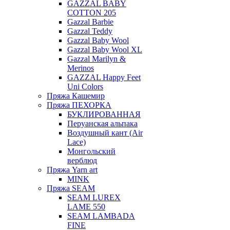
GAZZAL BABY
COTTON 205
Gazzal Barbie
Gazzal Teddy
Gazzal Baby Wool
Gazzal Baby Wool XL
Gazzal Marilyn &
Merinos
GAZZAL Happy Feet
Uni Colors
Пряжа Кашемир
Пряжа ПЕХОРКА
БУКЛИРОВАННАЯ
Перуанская альпака
Воздушный кант (Air
Lace)
Монгольский
верблюд
Пряжа Yarn art
MINK
Пряжа SEAM
SEAM LUREX
LAME 550
SEAM LAMBADA
FINE