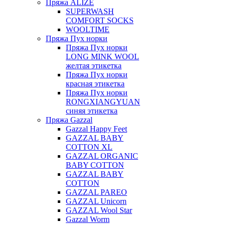
Пряжа ALIZE
SUPERWASH
COMFORT SOCKS
WOOLTIME
Пряжа Пух норки
Пряжа Пух норки
LONG MINK WOOL
желтая этикетка
Пряжа Пух норки
красная этикетка
Пряжа Пух норки
RONGXIANGYUAN
синяя этикетка
Пряжа Gazzal
Gazzal Happy Feet
GAZZAL BABY
COTTON XL
GAZZAL ORGANIC
BABY COTTON
GAZZAL BABY
COTTON
GAZZAL PAREO
GAZZAL Unicorn
GAZZAL Wool Star
Gazzal Worm