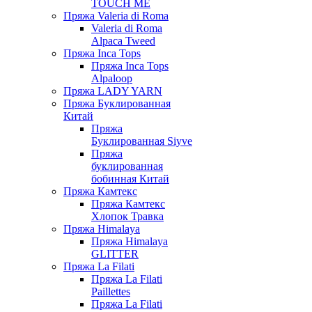
TOUCH ME
Пряжа Valeria di Roma
Valeria di Roma
Alpaca Tweed
Пряжа Inca Tops
Пряжа Inca Tops
Alpaloop
Пряжа LADY YARN
Пряжа Буклированная
Китай
Пряжа
Буклированная Siyve
Пряжа
буклированная
бобинная Китай
Пряжа Камтекс
Пряжа Камтекс
Хлопок Травка
Пряжа Himalaya
Пряжа Himalaya
GLITTER
Пряжа La Filati
Пряжа La Filati
Paillettes
Пряжа La Filati