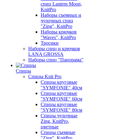
спиц Lantern Moon,
KnitPro
Наборы съемных и
чулочных спиц
"Zing", KnitPro
Наборы крючков
"Waves", KnitPro
Тросики
Наборы спиц и крючков
LANA GROSSA
Наборы спиц "Панорама"
Спицы
Спицы Knit Pro
Спицы круговые
"SYMFONIE" 40см
Спицы круговые
"SYMFONIE" 60см
Спицы круговые
"SYMFONIE" 80см
Спицы чулочные
Zing, KnitPro,
цветные
Спицы съемные
"Zing", KnitPro,