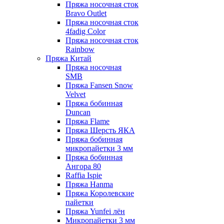
Пряжа носочная сток
Bravo Outlet
Пряжа носочная сток
4fadig Color
Пряжа носочная сток
Rainbow
Пряжа Китай
Пряжа носочная
SMB
Пряжа Fansen Snow
Velvet
Пряжа бобинная
Duncan
Пряжа Flame
Пряжа Шерсть ЯКА
Пряжа бобинная
микропайетки 3 мм
Пряжа бобинная
Ангора 80
Raffia Ispie
Пряжа Hanma
Пряжа Королевские
пайетки
Пряжа Yunfei лён
Микропайетки 3 мм