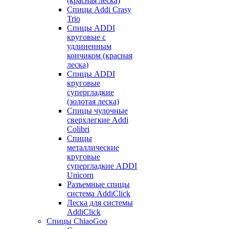
(красная леска)
Спицы Addi Crasy
Trio
Спицы ADDI
круговые с
удлиненным
кончиком (красная
леска)
Спицы ADDI
круговые
супергладкие
(золотая леска)
Спицы чулочные
сверхлегкие Addi
Colibri
Спицы
металлические
круговые
супергладкие ADDI
Unicorn
Разъемные спицы
система AddiClick
Леска для системы
AddiClick
Спицы ChiaoGoo